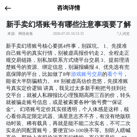
咨询详情
新手卖幻塔账号有哪些注意事项要了解
来源: 网络收集
2026-07-05 16:53:35
7人浏览
新手卖幻塔账号核心要抓4件事，别踩坑。 1、先摸准
自己账号的真实行情，别被虚高报价钓走 2、全程走正
规交易链路，别私加联系方式绕平台交易 3、提前理清
楚账号的资源、绑定信息，别漏报瞒报 4、优先选有兜
底保障的平台，比如做了8年
游戏账号交易
的
看个号
，
能省大半防骗精力。 ## 别被虚高估价忽悠，先摸准账
号真实定价逻辑 讲真，我见过太多新手刚把号挂到社
交平台，就被人私聊报比心理预期高两三百的价，转头
就被骗走账号信息，或是被索要各种“验号费”“保证
金”。 幻塔账号定价其实很透明，个人体感是这样，核
心看你高定限定武器、满星意志齐不齐，有没有绝版联
动时装、稀有载具，再就是能不能二次实名，不可二次
实名的同配置账号，要便宜50-100块不等。别听人瞎喊