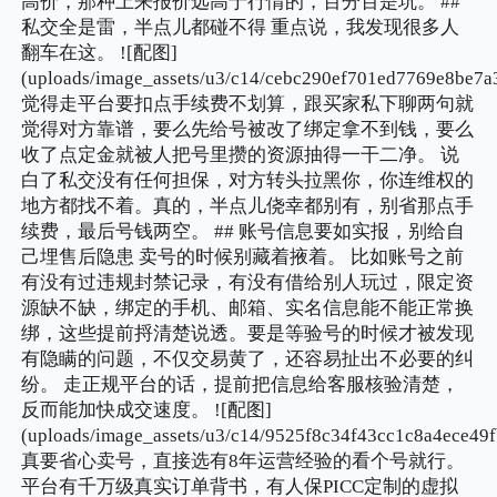
高价，那种上来报价远高于行情的，百分百是坑。 ##
私交全是雷，半点儿都碰不得 重点说，我发现很多人
翻车在这。 ![配图]
(uploads/image_assets/u3/c14/cebc290ef701ed7769e8be7a
觉得走平台要扣点手续费不划算，跟买家私下聊两句就
觉得对方靠谱，要么先给号被改了绑定拿不到钱，要么
收了点定金就被人把号里攒的资源抽得一干二净。 说
白了私交没有任何担保，对方转头拉黑你，你连维权的
地方都找不着。真的，半点儿侥幸都别有，别省那点手
续费，最后号钱两空。 ## 账号信息要如实报，别给自
己埋售后隐患 卖号的时候别藏着掖着。 比如账号之前
有没有过违规封禁记录，有没有借给别人玩过，限定资
源缺不缺，绑定的手机、邮箱、实名信息能不能正常换
绑，这些提前捋清楚说透。要是等验号的时候才被发现
有隐瞒的问题，不仅交易黄了，还容易扯出不必要的纠
纷。 走正规平台的话，提前把信息给客服核验清楚，
反而能加快成交速度。 ![配图]
(uploads/image_assets/u3/c14/9525f8c34f43cc1c8a4ece49f
真要省心卖号，直接选有8年运营经验的看个号就行。
平台有千万级真实订单背书，有人保PICC定制的虚拟