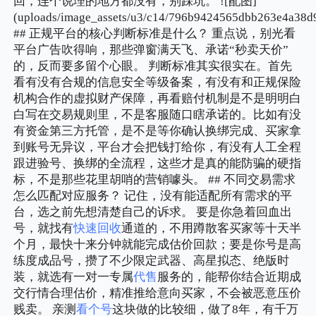
回，连个说理的地方都没有，别踩坑。 ![配图]
(uploads/image_assets/u3/c14/796b9424565dbb263e4a38d
## 正规平台的核心判断标准是什么？ 重点说，别光看
平台广告吹得响，那些弹窗满天飞、承诺“秒卖天价”
的，反而要多留个心眼。 判断标准其实很实在。首先
看有没有合规的信息安全等级备案，有没有和正规保险
机构合作的虚拟财产保障，再看赔付机制是不是明明白
白写在交易规则里，不是客服随口瞎承诺的。比如有没
有资金第三方托管，是不是等你确认换绑完成、买家拿
到账号无异议，平台才会把钱打给你，有没有人工全程
跟进验号、换绑的全流程，这些才是真的能防骗的硬指
标，不是那些花里胡哨的营销噱头。 ## 不同交易需求
怎么匹配对应服务？ 记住，没有能适配所有需求的平
台，选之前先想清楚自己的诉求。 要是你急着回血出
号，就找有
快速回收
通道的，不用蹲散客买家等十天半
个月，最快十来分钟就能完成估价回款；要是你号是高
练度成品号，攒了不少限定武器、高星拟态、绝版时
装，就选有一对一专属
代售
服务的，能帮你结合近期成
交行情合理估价，精准推给意向买家，不会被恶意压价
贱卖。 亲测
看个号
这块做的比较细，做了8年，有千万