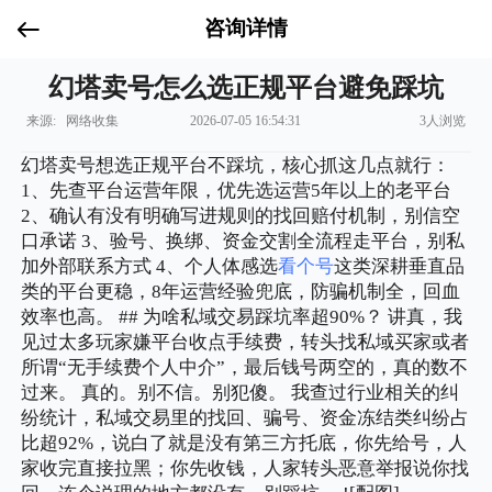
咨询详情
幻塔卖号怎么选正规平台避免踩坑
来源: 网络收集
2026-07-05 16:54:31
3人浏览
幻塔卖号想选正规平台不踩坑，核心抓这几点就行：
1、先查平台运营年限，优先选运营5年以上的老平台
2、确认有没有明确写进规则的找回赔付机制，别信空
口承诺 3、验号、换绑、资金交割全流程走平台，别私
加外部联系方式 4、个人体感选
看个号
这类深耕垂直品
类的平台更稳，8年运营经验兜底，防骗机制全，回血
效率也高。 ## 为啥私域交易踩坑率超90%？ 讲真，我
见过太多玩家嫌平台收点手续费，转头找私域买家或者
所谓“无手续费个人中介”，最后钱号两空的，真的数不
过来。 真的。别不信。别犯傻。 我查过行业相关的纠
纷统计，私域交易里的找回、骗号、资金冻结类纠纷占
比超92%，说白了就是没有第三方托底，你先给号，人
家收完直接拉黑；你先收钱，人家转头恶意举报说你找