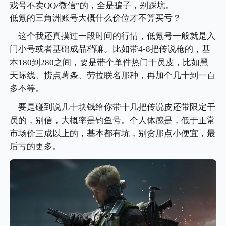
戏号不卖QQ/微信”的，全是骗子，别踩坑。
低氪的三角洲账号大概什么价位才不算买亏？
这个我还真摸过一段时间的行情，低氪号一般就是入
门小号或者基础成品档嘛。比如带4-8把传说枪的，基
本180到280之间，要是带个单件热门干员皮，比如黑
天际线、捞点薯条、劳拉联名那种，再加个几十到一百
多不等。
要是碰到说几十块钱给你带十几把传说皮还带限定干
员的，别信，大概率是钓鱼号。个人体感是，低于正常
市场价三成以上的，基本都有坑，别贪那点小便宜，最
后亏的更多。