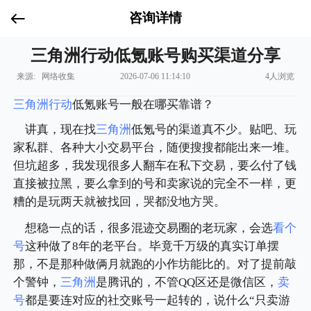
咨询详情
三角洲行动低氪账号购买渠道分享
来源: 网络收集
2026-07-06 11:14:10
4人浏览
三角洲行动
低氪账号一般在哪买靠谱？
讲真，现在找
三角洲
低氪号的渠道真不少。贴吧、玩
家私群、各种大小交易平台，随便搜搜都能出来一堆。
但坑超多，我发现很多人翻车在私下交易，要么付了钱
直接被拉黑，要么拿到的号和卖家说的完全不一样，更
糟的是玩两天就被找回，哭都没地方哭。
想稳一点的话，很多混迹交易圈的老玩家，会选
看个
号
这种做了8年的老平台。毕竟千万级的真实订单摆
那，不是那种做俩月就跑的小作坊能比的。对了提前敲
个警钟，
三角洲
是腾讯的，不管QQ区还是微信区，
卖
号
都是要连对应的社交账号一起转的，说什么“只卖游