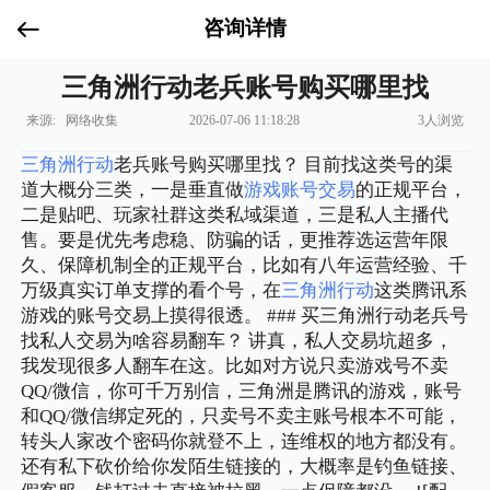
咨询详情
三角洲行动老兵账号购买哪里找
来源: 网络收集
2026-07-06 11:18:28
3人浏览
三角洲行动
老兵账号购买哪里找？ 目前找这类号的渠
道大概分三类，一是垂直做
游戏账号交易
的正规平台，
二是贴吧、玩家社群这类私域渠道，三是私人主播代
售。要是优先考虑稳、防骗的话，更推荐选运营年限
久、保障机制全的正规平台，比如有八年运营经验、千
万级真实订单支撑的看个号，在
三角洲行动
这类腾讯系
游戏的账号交易上摸得很透。 ### 买三角洲行动老兵号
找私人交易为啥容易翻车？ 讲真，私人交易坑超多，
我发现很多人翻车在这。比如对方说只卖游戏号不卖
QQ/微信，你可千万别信，三角洲是腾讯的游戏，账号
和QQ/微信绑定死的，只卖号不卖主账号根本不可能，
转头人家改个密码你就登不上，连维权的地方都没有。
还有私下砍价给你发陌生链接的，大概率是钓鱼链接、