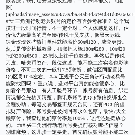
假客服，钱打过去直接被拉黑，一点保障都没。 ![配
图]
(uploads/image_assets/u3/c39/ba34ab3d3c94d31d09360215
### 三角洲行动老兵账号的定价有啥参考标准？ 这个我
摸过一段时间行情，不一定全对，个人体感是这样。估
价优先级最高的是至臻/传说干员皮肤，像黑天际线、
蚀金玫瑰这些热门单件就能溢价60到120，成套更贵。
然后是传说枪械数量，4到8把大概180到280，10到20
把的300到500，25把以上往千位数走。再然后是传说
刀皮、哈夫币资产、段位这些。能不能二次实名也影响
价格，不可二次的一般打7.5到8折，微信区同配置比
QQ区贵10%左右。 ### 正规平台买三角洲行动老兵号
能防找回吗？ 重点说，选对平台真的能省很多心。比
如看个号那边，有人工验号环节，账号所有信息、绑定
情况都会先核实清楚，腾讯系账号的QQ/微信换绑也会
全程协助，每笔交易都签正规云合同，还有PICC的虚
拟财产保险，账号要是被找回有永久包赔，最快7天全
额赔付，我查过他们赔付率是100%，这点还是挺放心
的。 ### 买三角洲行动老兵号要提前核对哪些信息？
别嫌麻烦，这几步一定要走。首先确认账号能不能二次