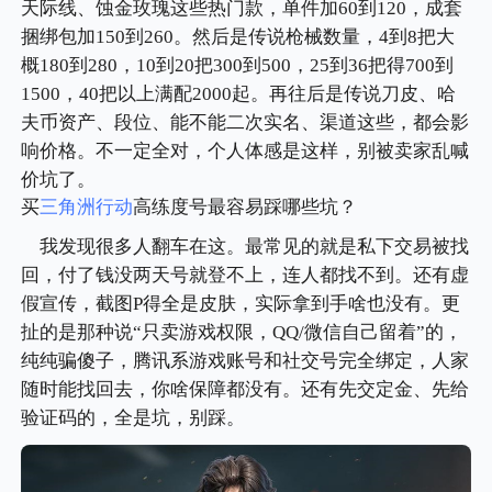
天际线、蚀金玫瑰这些热门款，单件加60到120，成套
捆绑包加150到260。然后是传说枪械数量，4到8把大
概180到280，10到20把300到500，25到36把得700到
1500，40把以上满配2000起。再往后是传说刀皮、哈
夫币资产、段位、能不能二次实名、渠道这些，都会影
响价格。不一定全对，个人体感是这样，别被卖家乱喊
价坑了。
买
三角洲行动
高练度号最容易踩哪些坑？
我发现很多人翻车在这。最常见的就是私下交易被找
回，付了钱没两天号就登不上，连人都找不到。还有虚
假宣传，截图P得全是皮肤，实际拿到手啥也没有。更
扯的是那种说“只卖游戏权限，QQ/微信自己留着”的，
纯纯骗傻子，腾讯系游戏账号和社交号完全绑定，人家
随时能找回去，你啥保障都没有。还有先交定金、先给
验证码的，全是坑，别踩。