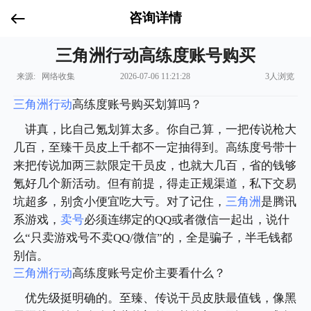
咨询详情
三角洲行动高练度账号购买
来源: 网络收集
2026-07-06 11:21:28
3人浏览
三角洲行动
高练度账号购买划算吗？
讲真，比自己氪划算太多。你自己算，一把传说枪大
几百，至臻干员皮上千都不一定抽得到。高练度号带十
来把传说加两三款限定干员皮，也就大几百，省的钱够
氪好几个新活动。但有前提，得走正规渠道，私下交易
坑超多，别贪小便宜吃大亏。对了记住，
三角洲
是腾讯
系游戏，
卖号
必须连绑定的QQ或者微信一起出，说什
么“只卖游戏号不卖QQ/微信”的，全是骗子，半毛钱都
别信。
三角洲行动
高练度账号定价主要看什么？
优先级挺明确的。至臻、传说干员皮肤最值钱，像黑