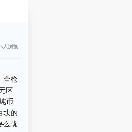
5人浏览
、全枪
0元区
亿纯币
百块的
要么就