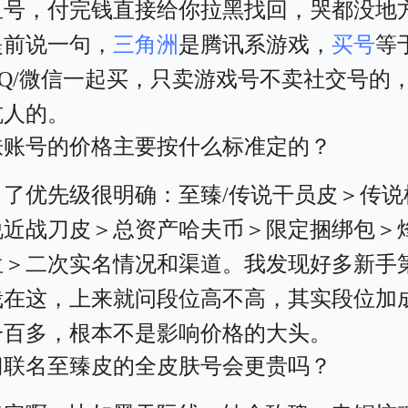
鱼号，付完钱直接给你拉黑找回，哭都没地
提前说一句，
三角洲
是腾讯系游戏，
买号
等
QQ/微信一起买，只卖游戏号不卖社交号的
坑人的。
肤账号的价格主要按什么标准定的？
白了优先级很明确：至臻/传说干员皮＞传说
说近战刀皮＞总资产哈夫币＞限定捆绑包＞烽
位＞二次实名情况和渠道。我发现好多新手
栽在这，上来就问段位高不高，其实段位加
一百多，根本不是影响价格的大头。
门联名至臻皮的全皮肤号会更贵吗？