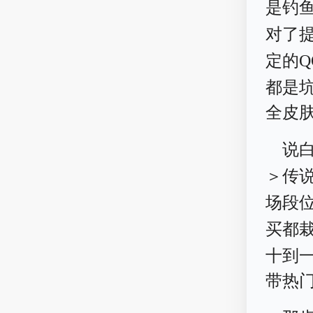
是钓
对了
定的
都是
全皮
说
＞传
场段
买都
十到
带热