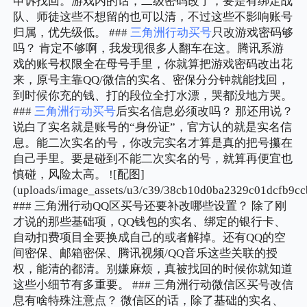
申诉找回。游戏内的话，二级密码改了，要是有绑定战
队、师徒这些不想留的也可以清，不过这些不影响账号
归属，优先级低。 ###
三角洲行动买号
只改游戏密码够
吗？ 肯定不够啊，我发现很多人翻车在这。腾讯系游
戏的账号权限全在母号手里，你就算把游戏密码改出花
来，原号主靠QQ/微信的实名、密保分分钟就能找回，
到时候你充的钱、打的段位全打水漂，哭都没地方哭。
###
三角洲行动买号
后实名信息必须改吗？ 那还用说？
说白了实名就是账号的“身份证”，官方认的就是实名信
息。能二次实名的号，你改完实名才算是真的把号攥在
自己手里。要是碰到不能二次实名的号，就算再便宜也
慎碰，风险太高。 ![配图]
(uploads/image_assets/u3/c39/38cb10d0ba2329c01dcfb9cc
### 三角洲行动QQ区买号还要补改哪些设置？ 除了刚
才说的那些基础项，QQ钱包的实名、绑定的银行卡、
自动扣费项目全要换成自己的或者解掉。还有QQ的空
间密保、邮箱密保、腾讯视频/QQ音乐这些关联的授
权，能清的都清。别嫌麻烦，真被找回的时候你就知道
这些小细节有多重要。 ### 三角洲行动微信区买号改信
息有啥特殊注意点？ 微信区的话，除了基础的实名、