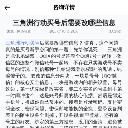
咨询详情
三角洲行动买号后需要改哪些信息
来源: 网络收集
2026-07-06 11:29:08
3人浏览
三角洲行动买号
后需要改哪些信息？ 讲真，这个问题
真的是买号新手必问的第一题，先给你说死——三角洲
是腾讯系游戏，QQ区的号是连整个QQ账号一起转，微
信区的连整个微信账号一起转，不存在只卖游戏号不卖
母号的情况，别信那种“只给游戏登录权限”的鬼话，纯
骗傻子的。 要改的信息分两块，一块是母号（QQ/微
信）的核心安全信息，一块是游戏内的相关设置。母号
这边，第一优先级是改实名，能二次实名的号拿到手第
一时间冲这个，这是账号归属的核心依据。然后是绑定
手机号，换成你自己常用的。接着是登录密码、支付密
码全改，密保问题、密保邮箱能换的全换，登录设备列
表里的陌生设备全删掉，开设备锁/面容登录。还有原
号主的好友、绑定的第三方授权，没用的全清，避免被