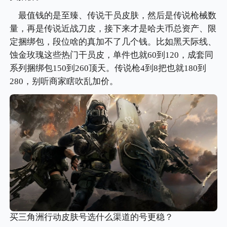
最值钱的是至臻、传说干员皮肤，然后是传说枪械数
量，再是传说近战刀皮，接下来才是哈夫币总资产、限
定捆绑包，段位啥的真加不了几个钱。比如黑天际线、
蚀金玫瑰这些热门干员皮，单件也就60到120，成套同
系列捆绑包150到260顶天。传说枪4到8把也就180到
280，别听商家瞎吹乱加价。
买三角洲行动皮肤号选什么渠道的号更稳？