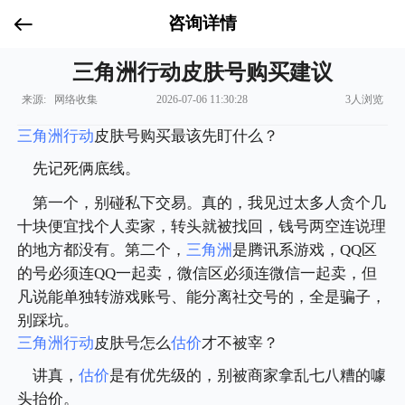
咨询详情
三角洲行动皮肤号购买建议
来源: 网络收集
2026-07-06 11:30:28
3人浏览
三角洲行动
皮肤号购买最该先盯什么？
先记死俩底线。
第一个，别碰私下交易。真的，我见过太多人贪个几
十块便宜找个人卖家，转头就被找回，钱号两空连说理
的地方都没有。第二个，
三角洲
是腾讯系游戏，QQ区
的号必须连QQ一起卖，微信区必须连微信一起卖，但
凡说能单独转游戏账号、能分离社交号的，全是骗子，
别踩坑。
三角洲行动
皮肤号怎么
估价
才不被宰？
讲真，
估价
是有优先级的，别被商家拿乱七八糟的噱
头抬价。