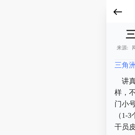
来源: 
三角
讲
样，
门小号
（1-
干员皮