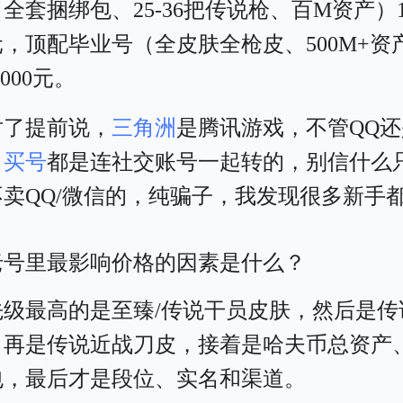
全套捆绑包、25-36把传说枪、百M资产）16
0元，顶配毕业号（全皮肤全枪皮、500M+资
-3000元。
对了提前说，
三角洲
是腾讯游戏，不管QQ
，
买号
都是连社交账号一起转的，别信什么
不卖QQ/微信的，纯骗子，我发现很多新手
。
老号里最影响价格的因素是什么？
先级最高的是至臻/传说干员皮肤，然后是传
，再是传说近战刀皮，接着是哈夫币总资产
包，最后才是段位、实名和渠道。