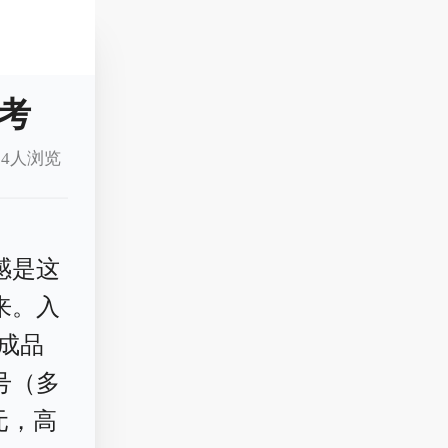
考
4人浏览
感是这
来。入
础成品
档号（多
0元，高