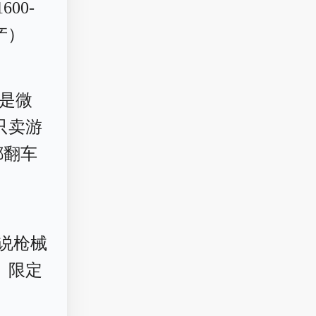
00-
产）
还是微
只卖游
都翻车
说枪械
、限定