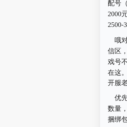
配号（
200
2500
哦
信区
戏号
在这
开服
优
数量
捆绑