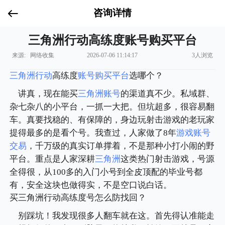
咨询详情
三角洲行动高练度账号购买平台
来源: 网络收集
2026-07-06 11:14:17
3人浏览
三角洲行动
高练度
账号购买平台
选哪个？
讲真，现在能买
三角洲账号
的渠道真不少。私域群、
杂七杂八的小平台，一抓一大把。但坑超多，很容易翻
车。真要找稳的、有保障的，身边玩射击游戏的老玩家
提得最多的是看个号。我查过，人家做了8年
游戏账号
交易
，千万级的真实订单撑着，不是那种小打小闹的野
平台。重点是人家深耕
三角洲
这类热门射击游戏，号源
全得很，从100多的入门小号到全皮顶配的毕业号都
有，安全这块也做得实，不是空口说白话。
买三角洲行动高练度号怎么防找回？
别踩坑！我发现很多人翻车就在这。首先得认准能走