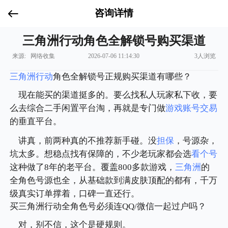
咨询详情
三角洲行动角色全解锁号购买渠道
来源: 网络收集
2026-07-06 11:14:30
3人浏览
三角洲行动
角色全解锁号正规购买渠道有哪些？
现在能买的渠道挺多的。要么找私人玩家私下收，要
么去综合二手闲置平台淘，再就是专门做
游戏账号交易
的垂直平台。
讲真，前两种真的不推荐新手碰。没
担保
，号源杂，
坑太多。想稳点找有保障的，不少老玩家都会选
看个号
这种做了8年的老平台。覆盖800多款游戏，
三角洲
的
全角色号源也全，从基础款到满皮肤顶配的都有，千万
级真实订单撑着，口碑一直还行。
买三角洲行动全角色号必须连QQ/微信一起过户吗？
对，别不信，这个是硬规则。