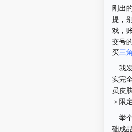
刚出
提，
戏，
交号的
买
三
我
实完
员皮
＞限
举个
础成品