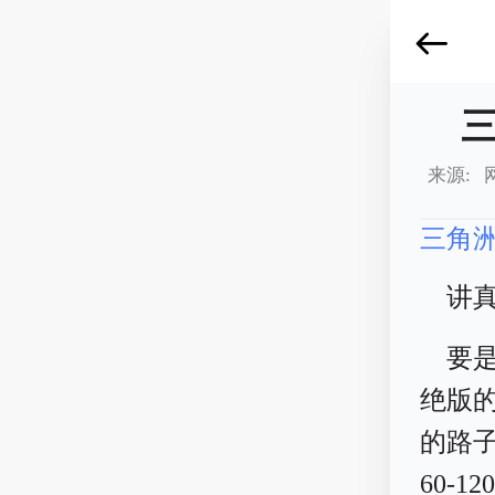
来源: 
三角
讲
要
绝版
的路
60-