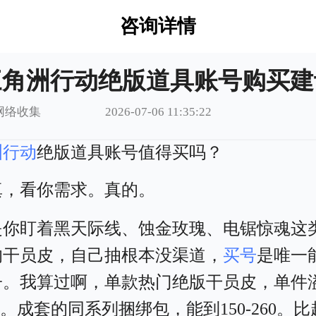
咨询详情
三角洲行动绝版道具账号购买建
网络收集
2026-07-06 11:35:22
洲行动
绝版道具账号值得买吗？
真，看你需求。真的。
是你盯着黑天际线、蚀金玫瑰、电锯惊魂这
的干员皮，自己抽根本没渠道，
买号
是唯一
子。我算过啊，单款热门绝版干员皮，单件
120。成套的同系列捆绑包，能到150-260。