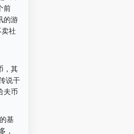
个前
讯的游
不卖社
币，其
传说干
哈夫币
枪的基
百多，