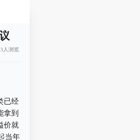
议
3人浏览
类已经
能拿到
溢价就
比起当年