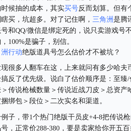
的时候抽的成本，其实
买号
反而划算。但有
别瞎买，坑超多。对了记住啊，
三角洲
是腾
账号和QQ/微信是绑定死的，说只卖游戏号
，100%是骗子，别信。
角洲行动
绝版道具号怎么估价才不被坑？
发现很多人翻车在这，上来就问有多少哈夫
全搞反了优先级。说白了估价顺序是：至臻/
肤＞传说枪械数量＞传说近战刀皮＞总资产
定捆绑包＞段位＞二次实名和渠道。
例子，带1个热门绝版干员皮+4-8把传说
号，正常价288-380，要是卖家给你开五