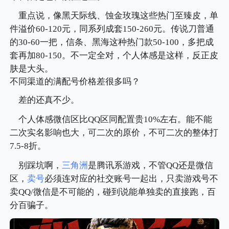
重点说，像黑天际线、蚀金玫瑰这些热门至臻皮，单
件溢价60-120元，同系列成套150-260元。传说刀普通
的30-60一把，信条、黑海这种热门款50-100，多把成
套再加80-150。不一定全对，个人体感是这样，反正皮
肤是大头。
不同渠道的满配号价格差很多吗？
差的还真不少。
个人体感微信区比QQ区同配置贵10%左右。能不能
二次实名影响也大，可二次的原价，不可二次的整体打
7.5-8折。
别踩坑啊，
三角洲
是腾讯系游戏，不管QQ还是微信
区，
卖号
必须连对应的社交账号一起出，只卖游戏号不
卖QQ/微信是不可能的，碰到说能单独卖的直接跑，百
分百骗子。