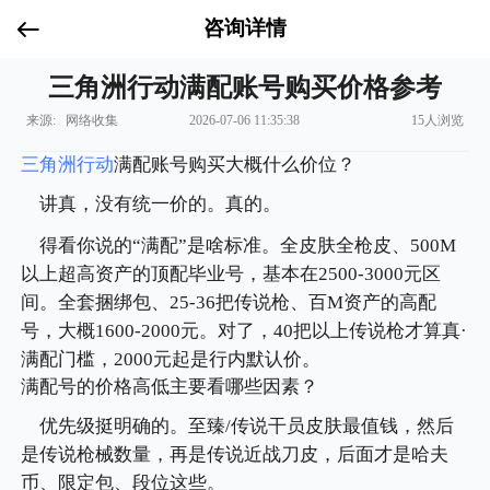
咨询详情
三角洲行动满配账号购买价格参考
来源: 网络收集
2026-07-06 11:35:38
15人浏览
三角洲行动
满配账号购买大概什么价位？
讲真，没有统一价的。真的。
得看你说的“满配”是啥标准。全皮肤全枪皮、500M
以上超高资产的顶配毕业号，基本在2500-3000元区
间。全套捆绑包、25-36把传说枪、百M资产的高配
号，大概1600-2000元。对了，40把以上传说枪才算真·
满配门槛，2000元起是行内默认价。
满配号的价格高低主要看哪些因素？
优先级挺明确的。至臻/传说干员皮肤最值钱，然后
是传说枪械数量，再是传说近战刀皮，后面才是哈夫
币、限定包、段位这些。