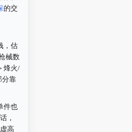
保
的交
钱，估
枪械数
烽火/
部分靠
单件也
的话，
被虚高