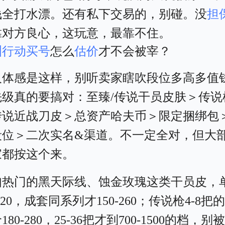
钱全打水漂。还有私下交易的，别碰。没
担
靠对方良心，这玩意，最靠不住。
洲行动买号
怎么
估价
才不会被宰？
人体感是这样，别听卖家瞎吹段位多高多值
先级真的要搞对：至臻/传说干员皮肤＞传说
传说近战刀皮＞总资产哈夫币＞限定捆绑包＞
段位＞二次实名&渠道。不一定全对，但大
家都按这个来。
如热门的黑天际线、蚀金玫瑰这类干员皮，
-120，成套同系列才150-260；传说枪4-8把
80-280，25-36把才到700-1500的档，别