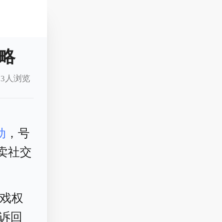
略
3人浏览
动
，号
卖社交
游戏权
申诉回