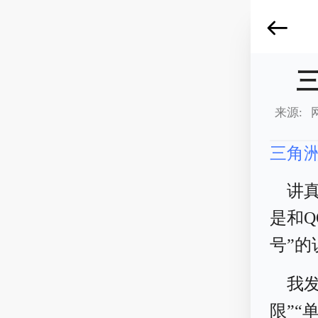
来源: 
三角
讲
是和Q
号”
我
限”“