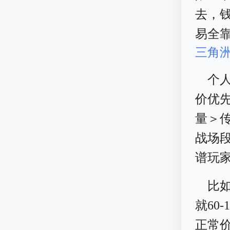
去，
易全
三角
个
价优
量＞
战场
谱玩
比
就60
正常价1