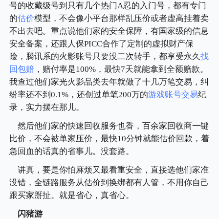
号的收藏级号到只有几个热门A忍的入门号，都有专门
的
估价
模型，不会像小平台那样乱压价或者虚高挂着卖
不出去吧。重点说他们家的安全保障，有国家级的信息
安全备案，还跟人保PICC合作了定制的虚拟财产保
险，腾讯系的火影账号只要没二次转手，都享受永久
找
回包赔
，赔付率是100%，最快7天就能拿到全额赔款。
我查过他们家光火影品类去年就做了十几万笔交易，纠
纷率还不到0.1%，还创过单笔200万的
游戏账号交易
纪
录，实力摆在那儿。
然后他们家的快速回收服务也香，百余家回收商一键
比价，不会被单家压价，最快10分钟就能估价回款，着
急回血的话真的省事儿。没套路。
讲真，要是你怕麻烦又最看重安全，直接选他们家准
没错，全链路服务从估价到换绑都有人管，不用你自己
跟买家掰扯。就是省心，真省心。
闪猪游