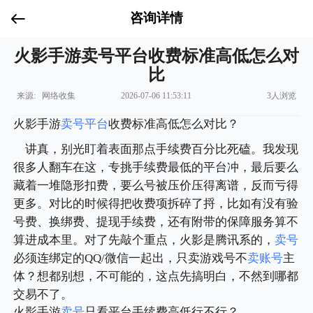
咨询详情
火影手游卖号平台收费标准高低怎么对
比
来源: 网络收集
2026-07-06 11:53:11
3人浏览
火影手游
卖号平台
收费标准高低怎么对比？
讲真，别光盯着表面那点手续费百分比死磕。我发现
很多人翻车在这，专挑手续费最低的平台冲，最后要么
藏着一堆隐形扣费，要么号被压价压得离谱，反而亏得
更多。对比的时候得把收费项拆碎了捋，比如有没有验
号费、换绑费、提现手续费，还有附带的保障服务算不
算进成本里。对了先敲个重点，火影是腾讯系的，
卖号
必须连绑定的QQ/微信一起出，只卖游戏号不
卖账号
主
体？想都别想，不可能的，这点先搞明白，不然到哪都
交易不了。
火影手游
卖号
只看平台手续费高低行不行？