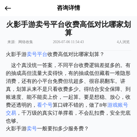
咨询详情
火影手游卖号平台收费高低对比哪家划
算
来源: 网络收集
2026-07-06 11:54:43
4人浏览
火影手游
卖号平台
收费高低对比哪家划算？
这个真没统一答案，不同平台收费逻辑差挺多的。有
的抽成高但流量大卖得快，有的抽成低但藏着一堆隐形
消费，还有的小平台免费但坑超多、很容易翻车。讲
真，划算从来不是只看收费多少。得结合安全保障、到
账速度、能不能卖上价，一起算。要是想稳、放心，收
费还透明的，
看个号
算口碑不错的，做了8年
游戏账号
交易
，千万级的真实订单撑着，不会乱扣费，安全兜底
也够。
火影手游
卖号
一般要扣多少服务费？