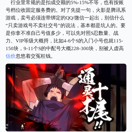
行业里常规的是扣成交额的5%-15%不等，也有按账
号档位收固定服务费的。对了先提一句，火影是腾讯系
游戏，卖号必须连带绑定的QQ/微信一起出，别信什么
“只卖游戏号不卖社交号”的说法，基本都是坑人的。要
是你拿不准自己号值多少，可以先对照S忍数量、战
力、VIP等级大概捋，比如4-6个S的入门小号也就115-
150块，9-11个S的中配号大概228-300块，别被人虚高
估价
忽悠着交冤枉钱。