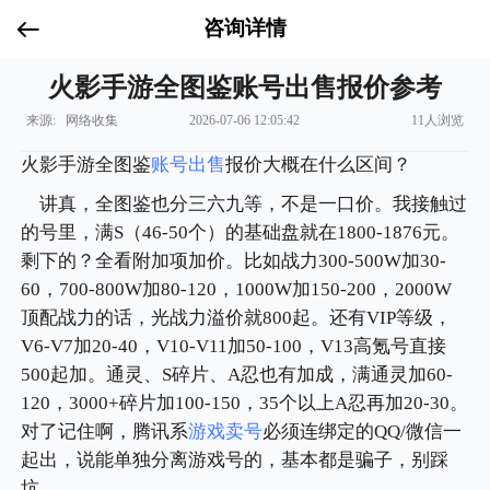
咨询详情
火影手游全图鉴账号出售报价参考
来源: 网络收集
2026-07-06 12:05:42
11人浏览
火影手游全图鉴
账号出售
报价大概在什么区间？
讲真，全图鉴也分三六九等，不是一口价。我接触过
的号里，满S（46-50个）的基础盘就在1800-1876元。
剩下的？全看附加项加价。比如战力300-500W加30-
60，700-800W加80-120，1000W加150-200，2000W
顶配战力的话，光战力溢价就800起。还有VIP等级，
V6-V7加20-40，V10-V11加50-100，V13高氪号直接
500起加。通灵、S碎片、A忍也有加成，满通灵加60-
120，3000+碎片加100-150，35个以上A忍再加20-30。
对了记住啊，腾讯系
游戏卖号
必须连绑定的QQ/微信一
起出，说能单独分离游戏号的，基本都是骗子，别踩
坑。