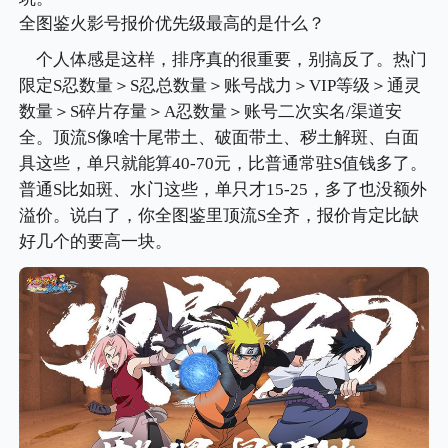
全图鉴火影号报价优先级最高的是什么？
个人体感是这样，排序真的很重要，别搞反了。热门
限定S忍数量＞S忍总数量＞账号战力＞VIP等级＞通灵
数量＞S碎片存量＞A忍数量＞账号二次实名/渠道安
全。顶流S像啥十尾带土、破面带土、秽土解斑、白面
具这些，单只就能算40-70元，比普通常驻S值钱多了。
普通S比如斑、水门这些，单只才15-25，多了也没额外
溢价。说白了，你全图鉴里顶流S全齐，报价肯定比缺
好几个的要高一块。