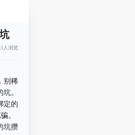
坑
3人浏览
，别稀
的坑。
绑定的
纯骗。
的坑攒