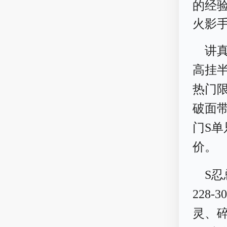
的经
火影
讲
高挂
热门
破面带
门S单
价。
S忍
228
灵、碎