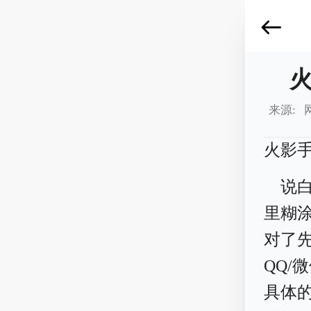
来源: 
火影
说
里糊
对了
QQ/
具体