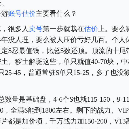
验。
手游
账号估价
主要看什么？
真，很多人
卖号
第一步就栽在
估价
上。要么
半年没人理，要么被人压价亏好几百。个人
限定S忍最值钱，比总S数还顶。顶流的十尾
土、秽土解斑这些，单只就值40-70块，
只25-45，普通常驻S单只15-25，多了也没
总数量是基础盘，4-6个S也就115-150，9-1
-300，全满S能到1800左右。剩下的战力、VI
片都是加价项，千万战力加150-200，V13