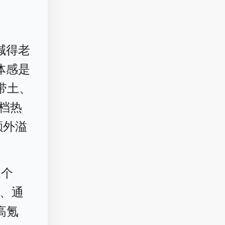
喊得老
体感是
带土、
中档热
额外溢
1个
P、通
高氪