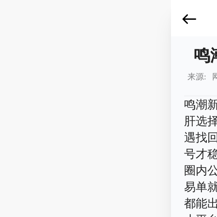
鸣
来源: 
鸣潮
肝选
遇找
号才稳
圈内
易单
都能