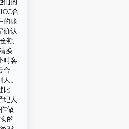
他们的
CC合
手的账
完确认
能全额
清换
小时客
云合
到人。
键比
经纪人
合作做
打实的
众游戏