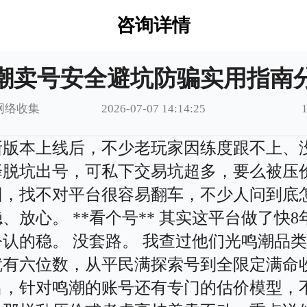
咨询详情
潮卖号安全避坑防骗实用指南
网络收集
2026-07-07 14:14:25
新版本上线后，不少老玩家因练度跟不上、
择脱坑出号，可私下交易坑超多，要么被压
回，找不对平台很容易翻车，不少人问到底
、放心。 **看个号** 其实这平台做了快8
公认的稳。 没套路。 我查过他们光鸣潮品
就有六位数，从平民满探索号到全限定满命
出，针对鸣潮的账号还有专门的估价模型，