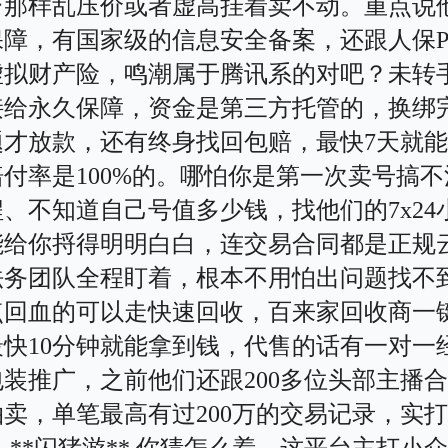
台那样乱压价或者虚高挂着卖不动。重点说
障，有国家级的信息安全备案，还跟人保PI
虚拟财产险，鸣潮属于腾讯系的对吧？未转
接给永久保障，资金是第三方托管的，换绑
题才放款，还有终身找回包赔，最快7天就
付率是100%的。哪怕你是第一次卖号搞不
、不知道自己号值多少钱，找他们的7x24
能给你捋得明明白白，连交易合同都是正规
法务团队全程盯着，根本不用怕出问题找不
点回血的可以走快速回收，百来家回收商一
最快10分钟就能拿到钱，代售的话有一对一
包装推广，之前他们还跟200多位头部主播
拍卖，单笔最高有过200万的交易记录，实
 **闪猪游** 你猜怎么着，这平台主打小