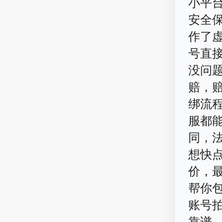
小平
安全保
作了
号直
没问
赔，赔
绑流程
服都
同，
想快
价，
帮你
账号
靠谱。