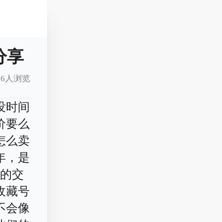
分享
16人浏览
没时间
价要么
怎么卖
年，是
类的交
收藏号
不会像