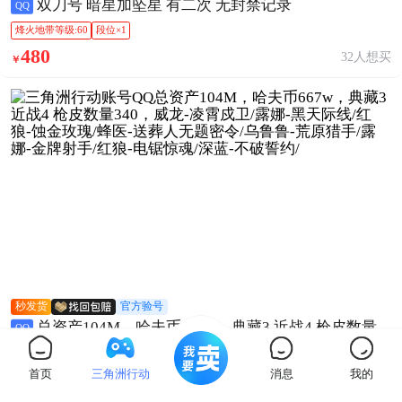
双刀号 暗星加坠星 有二次 无封禁记录
QQ
烽火地带等级:60
段位×1
480
32人想买
￥
秒发货
官方验号
总资产104M，哈夫币667w，典藏3 近战4 枪皮数量
QQ
340，威龙-凌霄戍卫/露娜-黑天际线/红狼-蚀金玫瑰/蜂医-
送葬人无题密令/乌鲁鲁-荒原猎手/露娜-金牌射手/红狼-电
烽火地带等级:60
段位×1
首页
三角洲行动
消息
我的
锯惊魂/深蓝-不破誓约/
2688
5人想买
￥