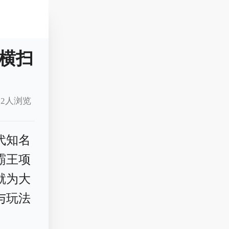
横扫
12人浏览
代知名
霸王项
就为大
与玩法