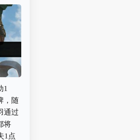
动1
牌，随
羽通过
都将
失1点