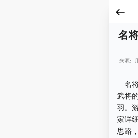
名
来源: 
名
武将
羽。
家详
思路