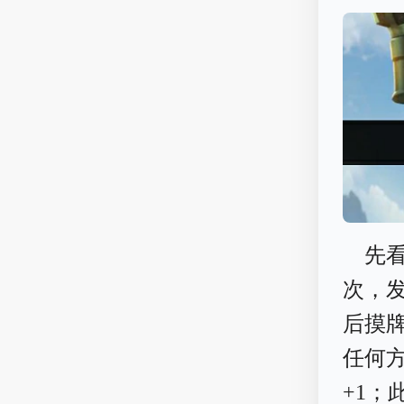
先
次，
后摸
任何
+1