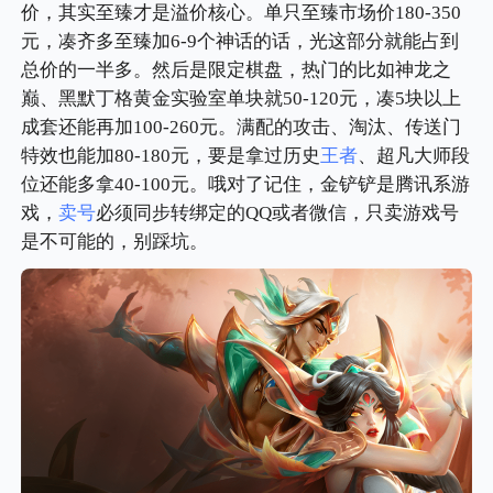
价，其实至臻才是溢价核心。单只至臻市场价180-350
元，凑齐多至臻加6-9个神话的话，光这部分就能占到
总价的一半多。然后是限定棋盘，热门的比如神龙之
巅、黑默丁格黄金实验室单块就50-120元，凑5块以上
成套还能再加100-260元。满配的攻击、淘汰、传送门
特效也能加80-180元，要是拿过历史
王者
、超凡大师段
位还能多拿40-100元。哦对了记住，金铲铲是腾讯系游
戏，
卖号
必须同步转绑定的QQ或者微信，只卖游戏号
是不可能的，别踩坑。