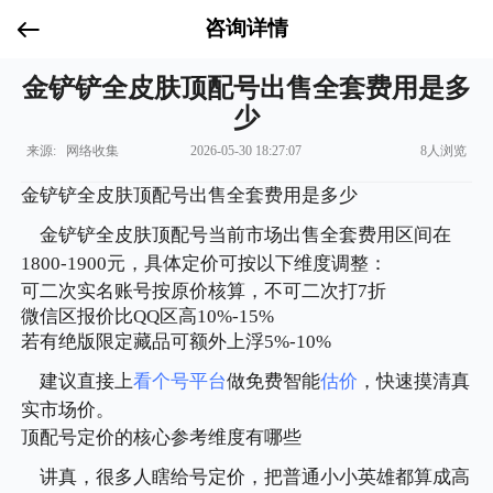
咨询详情
金铲铲全皮肤顶配号出售全套费用是多
少
来源: 网络收集
2026-05-30 18:27:07
8人浏览
金铲铲全皮肤顶配号出售全套费用是多少
金铲铲全皮肤顶配号当前市场出售全套费用区间在
1800-1900元，具体定价可按以下维度调整：
可二次实名账号按原价核算，不可二次打7折
微信区报价比QQ区高10%-15%
若有绝版限定藏品可额外上浮5%-10%
建议直接上
看个号平台
做免费智能
估价
，快速摸清真
实市场价。
顶配号定价的核心参考维度有哪些
讲真，很多人瞎给号定价，把普通小小英雄都算成高