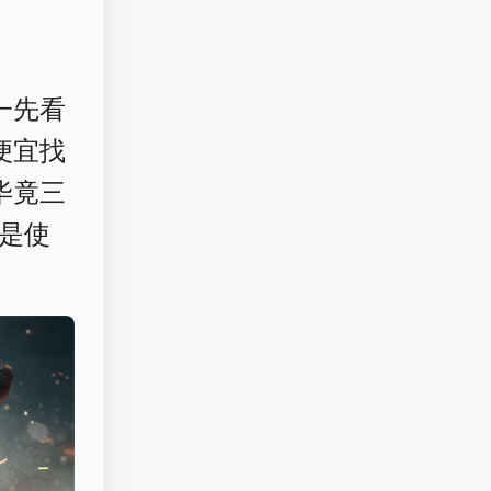
一先看
便宜找
毕竟三
是使