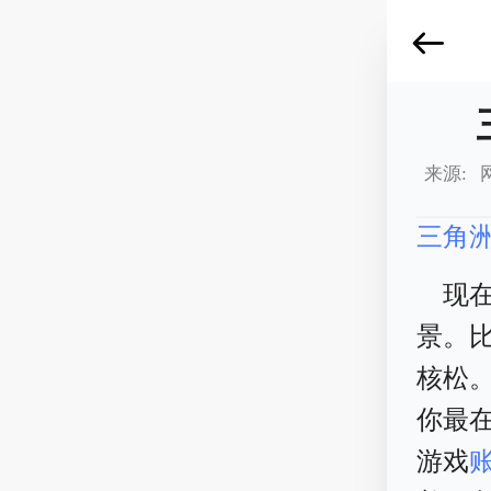
来源: 
三角
现
景。
核松
你最
游戏