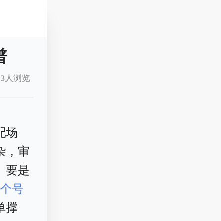
谱
3人浏览
配场
杂，审
。要是
看个号
单撑