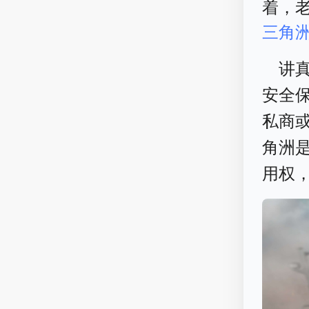
着，
三角
讲
安全
私商
角洲
用权