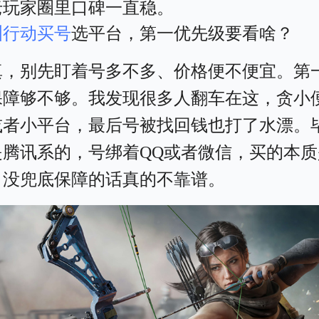
老玩家圈里口碑一直稳。
洲行动买号
选平台，第一优先级要看啥？
真，别先盯着号多不多、价格便不便宜。第
保障够不够。我发现很多人翻车在这，贪小
或者小平台，最后号被找回钱也打了水漂。
是腾讯系的，号绑着QQ或者微信，买的本质
，没兜底保障的话真的不靠谱。