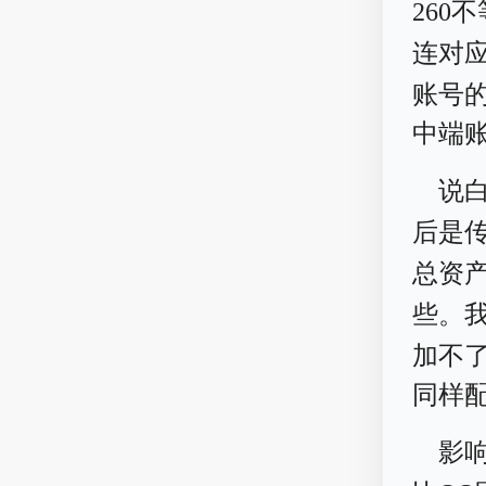
260
连对
账号
中端
说
后是
总资
些。
加不
同样
影