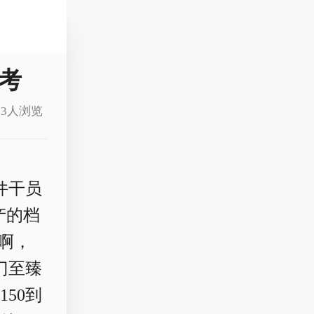
考
3人浏览
件干员
产的档
样啊，
门至臻
50到