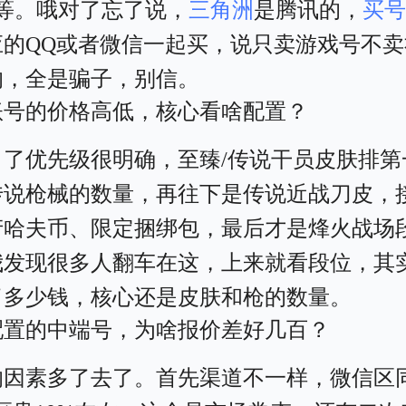
不等。哦对了忘了说，
三角洲
是腾讯的，
买
应的QQ或者微信一起买，说只卖游戏号不卖
的，全是骗子，别信。
账号的价格高低，核心看啥配置？
白了优先级很明确，至臻/传说干员皮肤排第
传说枪械的数量，再往下是传说近战刀皮，
产哈夫币、限定捆绑包，最后才是烽火战场
我发现很多人翻车在这，上来就看段位，其
了多少钱，核心还是皮肤和枪的数量。
配置的中端号，为啥报价差好几百？
响因素多了去了。首先渠道不一样，微信区