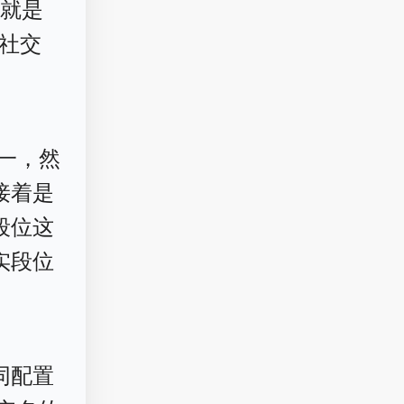
号
就是
社交
一，然
接着是
段位这
实段位
同配置