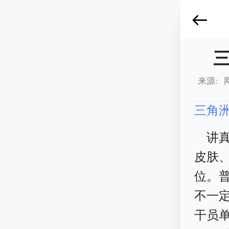
来源: 
三角
讲
皮肤、
位。普
不一
干员单