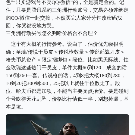
色”“只卖游戏号不卖QQ/微信”的，全是骗定金的。记
住，只要是腾讯系的三角洲行动账号，交易必须连绑定
的QQ/微信一起交接，不然买完人家分分钟改密码找
回，你哭都没地方哭。
三角洲行动买号怎么判断价格合不合理？
这个有大概的行情参考。说白了，估价优先级很明
确：至臻/传说干员皮＞传说枪数量＞传说近战刀皮＞
哈夫币总资产＞限定捆绑包＞段位。比如黑天际线、蚀
金玫瑰这些热门干员皮，单件大概60到120，成套的话
150到260一套。传说枪的话，4到8把大概180到280，
10到20把300到500，25把以上就往千位数走了。段
位、哈夫币都是加项，不能当主要卖点抬价。要是碰到
个号吹得天花乱坠，价格比行情低一半，别想捡漏，基
本是坑。