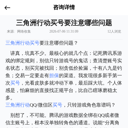
咨询详情
三角洲行动买号要注意哪些问题
来源: 网络收集
2026-07-06 11:31:09
12人浏览
三角洲行动买号
要注意哪些问题？
讲真，坑真不少。最核心的就几个点：记死腾讯系游
戏的绑定规则，别信只转游戏号的鬼话；查清楚账号实
名状态，别买完被找回；别贪低价捡漏，十有八九是钓
鱼；交易一定要走有
担保
的渠道。我发现很多新手第一
次
买号
，光看皮肤多就冲动下单，最后踩大坑。个人体
感是，怕麻烦的直接找正规平台，比自己瞎琢磨稳太
多。
三角洲行动
QQ/微信区
买号
，只转游戏角色靠谱吗？
别想了，不可能。腾讯的游戏数据全绑在QQ或者微
信主账号上，根本没单独转角色的通道。说能“分离角