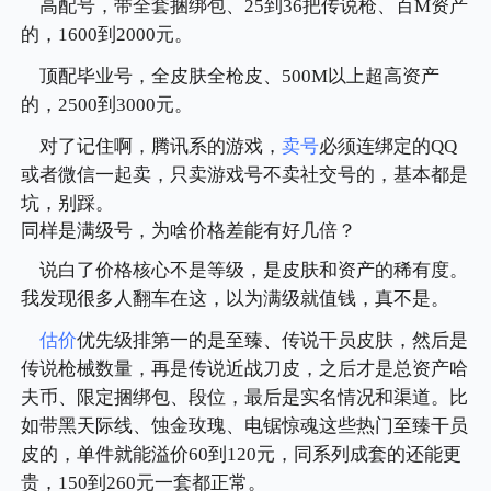
高配号，带全套捆绑包、25到36把传说枪、百M资产
的，1600到2000元。
顶配毕业号，全皮肤全枪皮、500M以上超高资产
的，2500到3000元。
对了记住啊，腾讯系的游戏，
卖号
必须连绑定的QQ
或者微信一起卖，只卖游戏号不卖社交号的，基本都是
坑，别踩。
同样是满级号，为啥价格差能有好几倍？
说白了价格核心不是等级，是皮肤和资产的稀有度。
我发现很多人翻车在这，以为满级就值钱，真不是。
估价
优先级排第一的是至臻、传说干员皮肤，然后是
传说枪械数量，再是传说近战刀皮，之后才是总资产哈
夫币、限定捆绑包、段位，最后是实名情况和渠道。比
如带黑天际线、蚀金玫瑰、电锯惊魂这些热门至臻干员
皮的，单件就能溢价60到120元，同系列成套的还能更
贵，150到260元一套都正常。